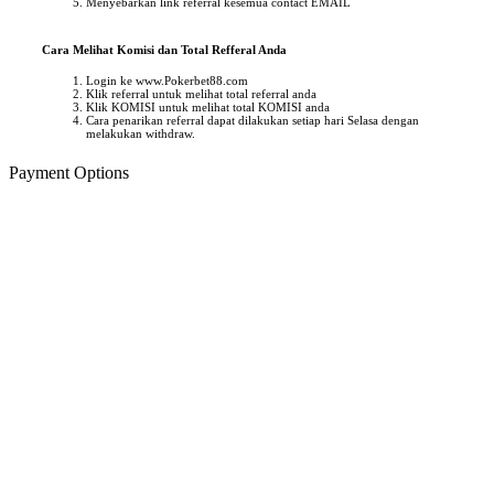
Menyebarkan link referral kesemua contact EMAIL
Cara Melihat Komisi dan Total Refferal Anda
Login ke www.Pokerbet88.com
Klik referral untuk melihat total referral anda
Klik KOMISI untuk melihat total KOMISI anda
Cara penarikan referral dapat dilakukan setiap hari Selasa dengan
melakukan withdraw.
Payment Options