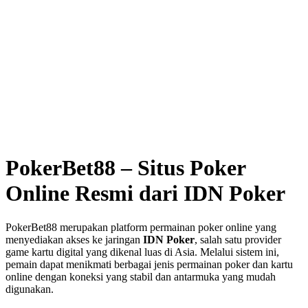
PokerBet88 – Situs Poker
Online Resmi dari IDN Poker
PokerBet88 merupakan platform permainan poker online yang
menyediakan akses ke jaringan
IDN Poker
, salah satu provider
game kartu digital yang dikenal luas di Asia. Melalui sistem ini,
pemain dapat menikmati berbagai jenis permainan poker dan kartu
online dengan koneksi yang stabil dan antarmuka yang mudah
digunakan.