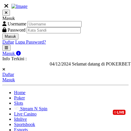
Masuk
Username
Password
Masuk
Daftar
Lupa Password?
Masuk
Info Terkini :
04/12/2024 Selamat datang di POKERBET8
Daftar
Masuk
Home
Poker
Slots
Stream N Spin
Live Casino
Idnlive
Sportsbook
Esports