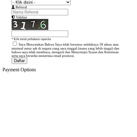
Referral
Validasi
* Klik untuk perbaharui capatcha
Saya Menyatakan Bahwa Saya telah berumur setidaknya 18 tahun atau
minimal umur sah di negara yang saya tinggal (mana yang lebih tinggi) dan
bahwa saya telah membaca, mengerti dan Menyetujui Syarat dan Ketentuan
serta saya bersedia menerima email promosi.
Daftar
Payment Options