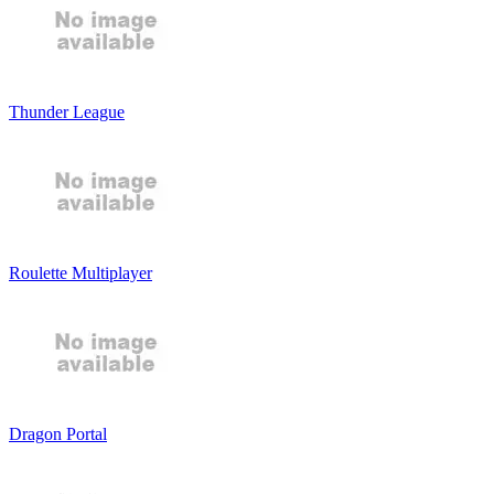
Thunder League
Roulette Multiplayer
Dragon Portal