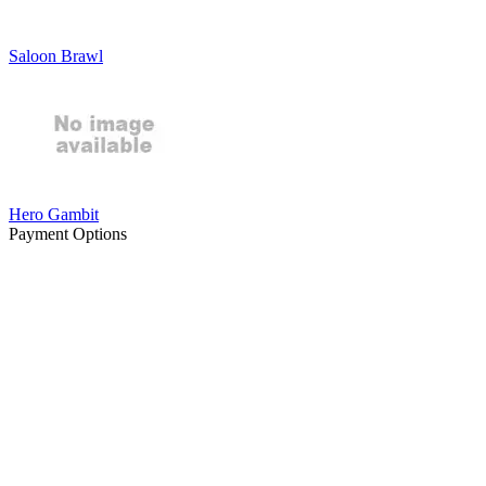
Saloon Brawl
Hero Gambit
Payment Options