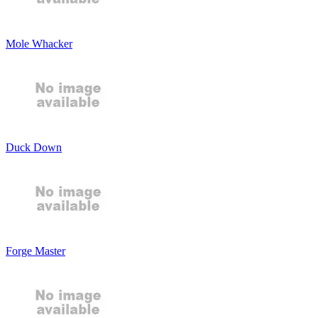
Mole Whacker
Duck Down
Forge Master