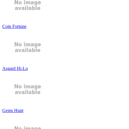
Coin Fortune
Asgard Hi-Lo
Gems Hunt