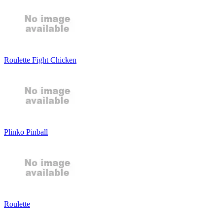
Roulette Fight Chicken
Plinko Pinball
Roulette